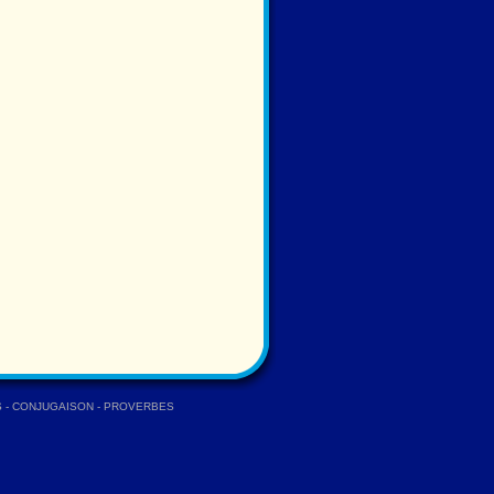
S
-
CONJUGAISON
-
PROVERBES