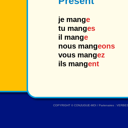
Présent
je mang
e
tu mang
es
il mang
e
nous mang
eons
vous mang
ez
ils mang
ent
COPYRIGHT ©
CONJUGUE-MOI
/ Partenaires :
VERBE